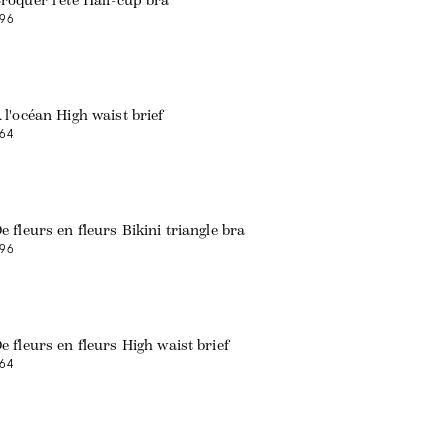
roquer l'été Half-cup bra
96
 l'océan High waist brief
64
e fleurs en fleurs Bikini triangle bra
96
e fleurs en fleurs High waist brief
64