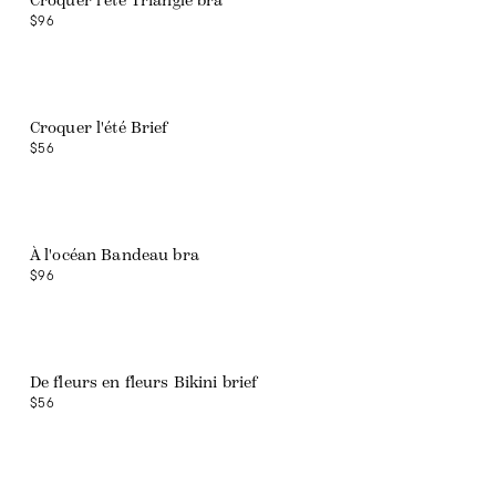
Croquer l'été Triangle bra
$96
Croquer l'été Brief
$56
À l'océan Bandeau bra
$96
De fleurs en fleurs Bikini brief
$56