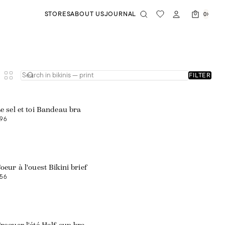
STORES
ABOUT US
JOURNAL
0
FILTER
Web exclusive
e sel et toi Bandeau bra
96
oeur à l'ouest Bikini brief
56