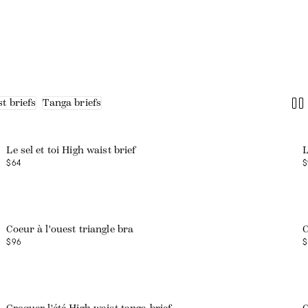
t briefs
Tanga briefs
Web exclusive
Le sel et toi High waist brief
L
$64
$
Coeur à l'ouest triangle bra
C
$96
$