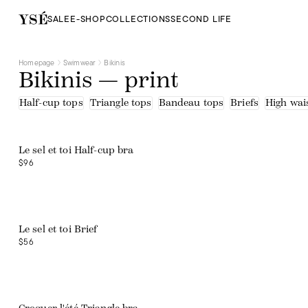
SALE
E-SHOP
COLLECTIONS
SECOND LIFE
Homepage
Swimwear
Bikinis
Bikinis — print
Half-cup tops
Triangle tops
Bandeau tops
Briefs
High wais
Web exclusive
Le sel et toi Half-cup bra
$96
Web exclusive
Le sel et toi Brief
$56