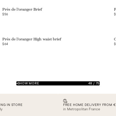
Près de l’oranger Brief
P
$56
$
Près de l’oranger High waist brief
C
$64
$
SHOW MORE
48
/
75
ING IN STORE
FREE HOME DELIVERY FROM €
ly
in Metropolitan France