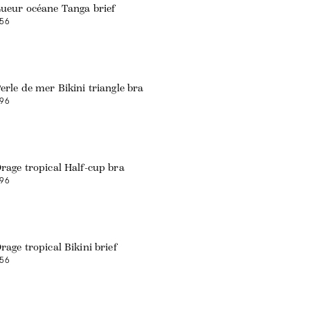
ueur océane Tanga brief
56
Web exclusive
erle de mer Bikini triangle bra
96
rage tropical Half-cup bra
96
rage tropical Bikini brief
56