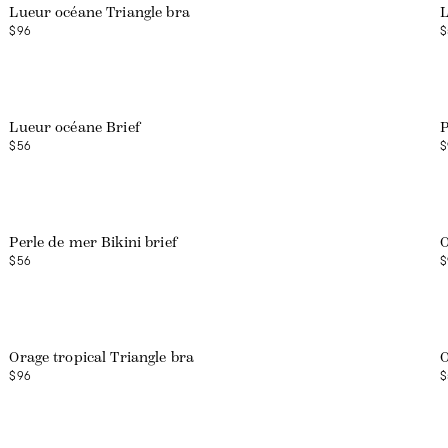
Lueur océane Triangle bra
L
$96
$
Lueur océane Brief
P
$56
$
Web exclusive
Perle de mer Bikini brief
O
$56
$
Orage tropical Triangle bra
O
$96
$