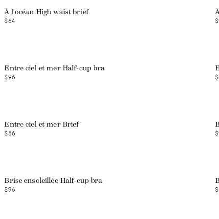
À l'océan High waist brief
À
$64
$
Entre ciel et mer Half-cup bra
E
$96
$
Entre ciel et mer Brief
B
$56
$
Brise ensoleillée Half-cup bra
B
$96
$