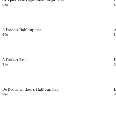
Croquer l'été High waist tanga brief
C
$56
$
À l'océan Half-cup bra
À
$96
$
À l'océan Brief
D
$56
$
De fleurs en fleurs Half-cup bra
D
$96
$