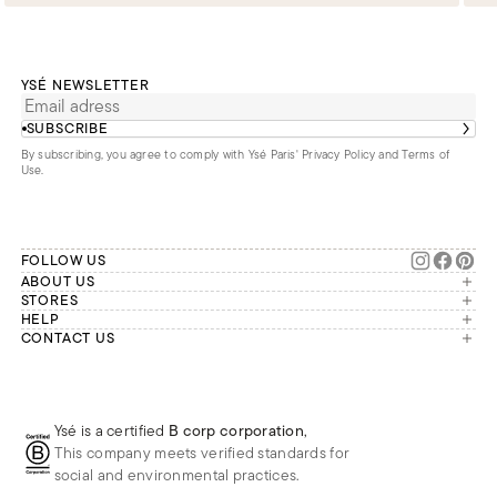
YSÉ NEWSLETTER
SUBSCRIBE
By subscribing, you agree to comply with Ysé Paris'
Privacy Policy and Terms of
Use
.
FOLLOW US
ABOUT US
The brand
STORES
London
HELP
Our commitments
Account
CONTACT US
Paris
Second Life
Our team is available Monday to
My orders
France
Friday from 9 a.m. to 6 p.m. (Paris
Returns
Brussels
time, GMT+1).
Deliveries
Whatsapp
Frequently asked questions
Ysé is a certified
B corp corporation
,
Phone
This company meets verified standards for
E-mail
social and environmental practices.