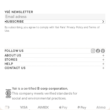
YSÉ NEWSLETTER
SUBSCRIBE
By subscribing, you agree to comply with Ysé Paris'
Privacy Policy and Terms of
Use
.
FOLLOW US
ABOUT US
The brand
STORES
London
HELP
Our commitments
Account
CONTACT US
Paris
Second Life
Our team is available Monday to
My orders
France
Friday from 9 a.m. to 6 p.m. (Paris
Returns
Brussels
time, GMT+1).
Deliveries
Whatsapp
Frequently asked questions
Ysé is a certified
B corp corporation
,
Phone
This company meets verified standards for
E-mail
social and environmental practices.
US
USD
$
Change