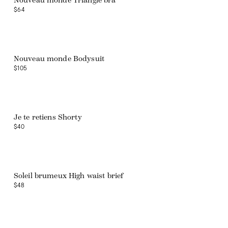
Nouveau monde Triangle bra
$64
Web exclusive
Nouveau monde Bodysuit
$105
Web exclusive
Je te retiens Shorty
$40
Web exclusive
Soleil brumeux High waist brief
$48