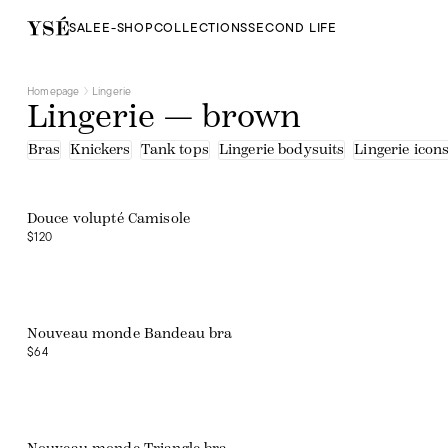
SALE
E-SHOP
COLLECTIONS
SECOND LIFE
Homepage
Lingerie
Lingerie — brown
Bras
Knickers
Tank tops
Lingerie bodysuits
Lingerie icon
Douce volupté Camisole
$120
Nouveau monde Bandeau bra
$64