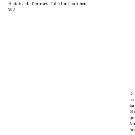
Histoire de femmes Tulle half-cup bra
$80
De
ce 
co
Le
ef
Ch
en
go
No
se
No
- 
en
tai