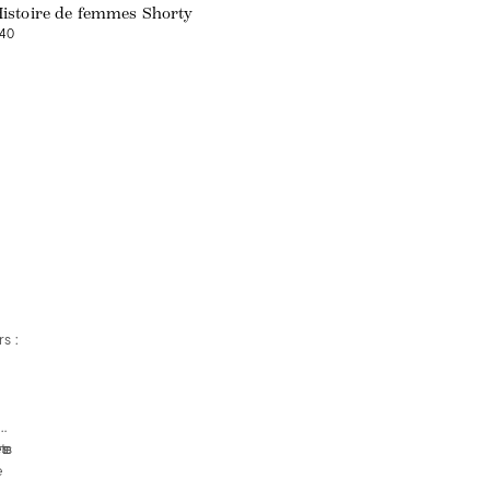
istoire de femmes Shorty
40
s :
ts
re
es
e