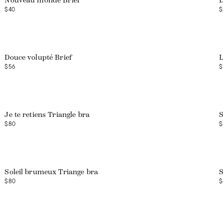
Nouveau monde Brief
D
$40
$
Douce volupté Brief
L
$56
$
Web exclusive
Je te retiens Triangle bra
S
$80
$
Web exclusive
Soleil brumeux Triange bra
S
$80
$