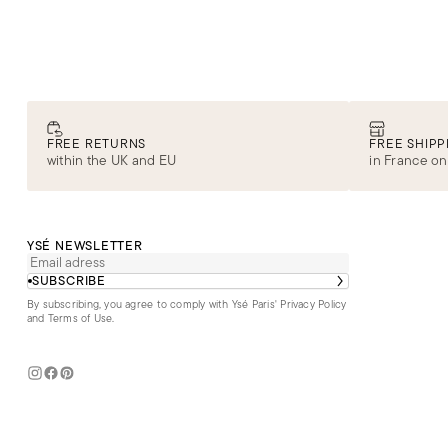
ma
no
li
ou
bu
li
bi
de
tr
vo
Vo
lie
le
cu
se
poi
Po
FREE RETURNS
FREE SHIPP
within the UK and EU
in France on
l’
co
re
da
qu
YSÉ NEWSLETTER
po
SUBSCRIBE
qu
: 
By subscribing, you agree to comply with Ysé Paris'
Privacy Policy
and Terms of Use
.
so
En 