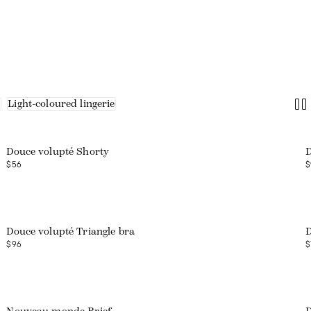
s
Light-coloured lingerie
Douce volupté Shorty
D
$56
$
Douce volupté Triangle bra
D
$96
$
Web exclusive