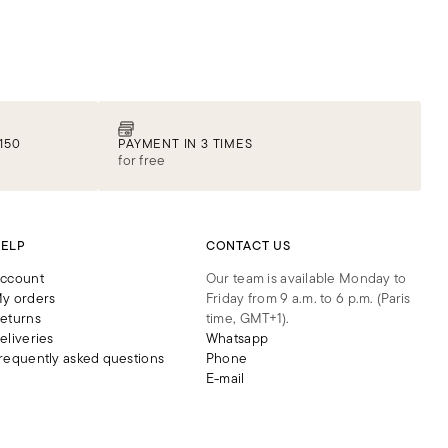
ce
t
que
le
 de
a
nt
150
PAYMENT IN 3 TIMES
for free
ur
ELP
CONTACT US
es
ccount
Our team is available Monday to
res
y orders
Friday from 9 a.m. to 6 p.m. (Paris
eturns
time, GMT+1).
eliveries
Whatsapp
requently asked questions
Phone
E-mail