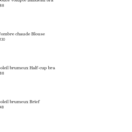
ouce volupté Bandeau bra
88
'ombre chaude Blouse
130
Web exclusive
oleil brumeux Half-cup bra
88
Web exclusive
oleil brumeux Brief
48
Web exclusive