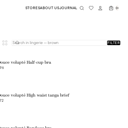
STORES
ABOUT US
JOURNAL
0
FILTER
Web exclusive
ouce volupté Half-cup bra
96
Web exclusive
ouce volupté High waist tanga brief
72
Web exclusive