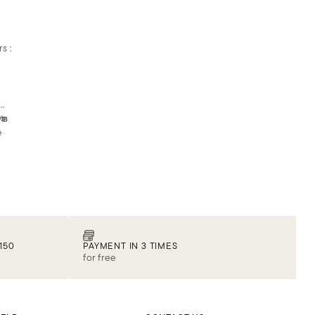
s :
ts
re
es
e
ce
t
que
le
 de
a
nt
150
PAYMENT IN 3 TIMES
for free
ur