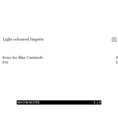
s
Light-coloured lingerie
Sous les lilas Camisole
S
$96
$
SHOW MORE
3
/
4