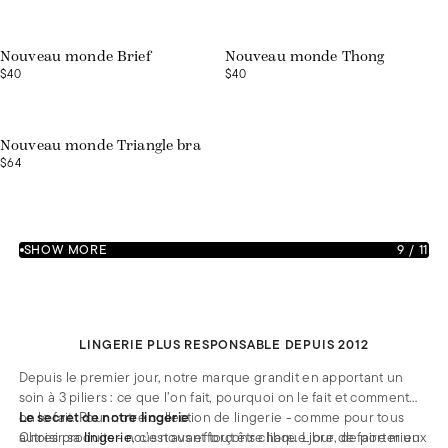
Nouveau monde Brief
Nouveau monde Thong
$40
$40
Nouveau monde Triangle bra
$64
SHOW MORE
9
/
11
LINGERIE PLUS RESPONSABLE DEPUIS 2012
Depuis le premier jour, notre marque grandit en apportant un
soin à 3 piliers : ce que l’on fait, pourquoi on le fait et comment
on le fait. Pour notre collection de lingerie - comme pour tous
Le secret de notre lingerie
autres produits - nous nous efforçons chaque jour de faire mieux
Choisir sa
lingerie
, c’est avant tout être libre. Libre, de porter un