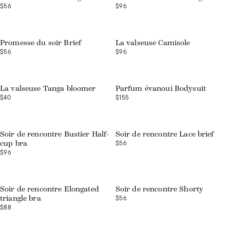
$56
$96
Web exclusive
Promesse du soir Brief
La valseuse Camisole
$56
$96
Web exclusive
La valseuse Tanga bloomer
Parfum évanoui Bodysuit
$40
$155
Soir de rencontre Bustier Half-
Soir de rencontre Lace brief
$56
cup bra
$96
Soir de rencontre Elongated
Soir de rencontre Shorty
$56
triangle bra
$88
Web exclusive