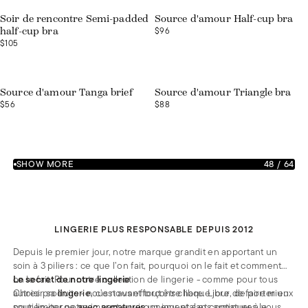
Soir de rencontre Semi-padded
Source d'amour Half-cup bra
$96
half-cup bra
$105
Source d'amour Tanga brief
Source d'amour Triangle bra
$56
$88
SHOW MORE
48
/
64
LINGERIE PLUS RESPONSABLE DEPUIS 2012
Depuis le premier jour, notre marque grandit en apportant un
soin à 3 piliers : ce que l’on fait, pourquoi on le fait et comment
on le fait. Pour notre collection de lingerie - comme pour tous
Le secret de notre lingerie
autres produits - nous nous efforçons chaque jour de faire mieux
Choisir sa
lingerie
, c’est avant tout être libre. Libre, de porter un
pour limiter notre impact environnemental et continuer à vous
soutien-gorge
avec armatures
un jour et sans armatures le