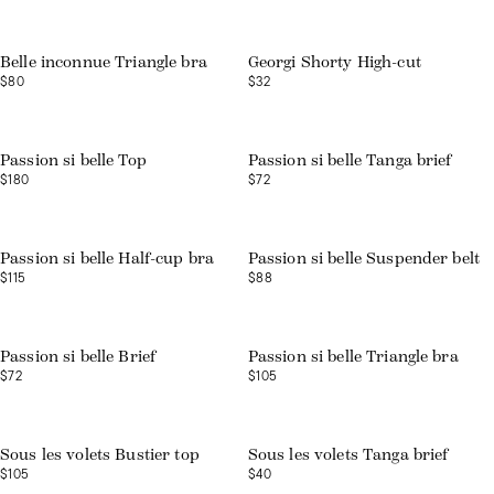
Web exclusive
Belle inconnue Triangle bra
Georgi Shorty High-cut
$80
$32
Web exclusive
Web exclusive
Passion si belle Top
Passion si belle Tanga brief
$180
$72
Web exclusive
Web exclusive
Passion si belle Half-cup bra
Passion si belle Suspender belt
$115
$88
Web exclusive
Web exclusive
Passion si belle Brief
Passion si belle Triangle bra
$72
$105
Sous les volets Bustier top
Sous les volets Tanga brief
$105
$40