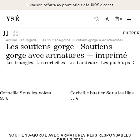
Livraison offerte en point relais dès 100€ d'achat
0
FILTRER
Accueil
La lingerie
Les soutiens-gorge
Soutiens-gorge avec armatures
Les soutiens-gorge - Soutiens-
gorge avec armatures — imprimé
Les triangles
Les corbeilles
Les bandeaux
Les push-ups
Sou
Corbeille Sous les volets
Corbeille bustier Sous les lilas
55 €
55 €
SOUTIENS-GORGE AVEC ARMATURES PLUS RESPONSABLES
DEPUIS 2012