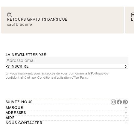
RETOURS GRATUITS DANS L’UE
L
sauf braderie
LA NEWSLETTER YSÉ
S’INSCRIRE
En vous inscrivant, vous acceptez de vous conformer à la
Politique de
confidentialité
et aux
Conditions d'utilisation d’Ysé Paris
.
SUIVEZ-NOUS
MARQUE
Manifesto
ADRESSES
Paris
AIDE
Engagements
Mon compte
NOUS CONTACTER
France
Seconde vie
Notre équipe vous répond du
Suivre ma commande
Bruxelles
Réparation