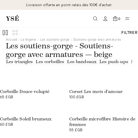
Livraison offerte en point relais dès 100€ d'achat
0
FILTRER
Accueil
La lingerie
Les soutiens-gorge
Soutiens-gorge avec armatures
Les soutiens-gorge - Soutiens-
gorge avec armatures — beige
Les triangles
Les corbeilles
Les bandeaux
Les push-ups
Sou
Exclusivité web
Exclusivité web
Corbeille Douce volupté
Corset Les mots d'amour
65 £GB
100 £GB
Exclusivité web
Corbeille Soleil brumeux
Corbeille microfibre Histoire de
60 £GB
femmes
55 £GB