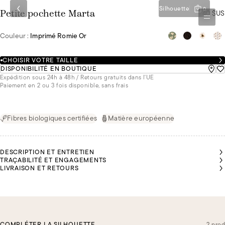
Silhouette
0
40 $US
Petite pochette Marta
Couleur :
Imprimé Romie Or
CHOISIR VOTRE TAILLE
DISPONIBILITÉ EN BOUTIQUE
Expédition sous 24h à 48h / Retours gratuits dans l'UE
Paiement en 2 ou 3 fois disponible, sans frais
Fibres biologiques certifiées
Matière européenne
DESCRIPTION ET ENTRETIEN
TRAÇABILITÉ ET ENGAGEMENTS
LIVRAISON ET RETOURS
COMPLÉTER LA SILHOUETTE
2 prod