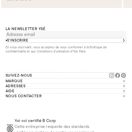
LA NEWSLETTER YSÉ
S’INSCRIRE
En vous inscrivant, vous acceptez de vous conformer à la
Politique de
confidentialité
et aux
Conditions d'utilisation d’Ysé Paris
.
SUIVEZ-NOUS
MARQUE
Manifesto
ADRESSES
Paris
AIDE
Engagements
Mon compte
NOUS CONTACTER
France
Seconde vie
Notre équipe vous répond du
Suivre ma commande
Bruxelles
Réparation
lundi au vendredi de 9h à 18h.
Effectuer un retour
Londres
Nous rejoindre
Whatsapp
Renoncer au contrat
Téléphone
Livraisons & Retours
Ysé est
certifié B Corp
E-mail
Foire aux questions
Cette entreprise respecte des standards
Réduction étudiante