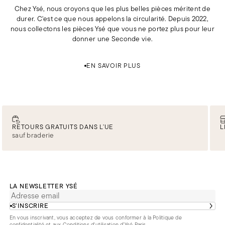
Chez Ysé, nous croyons que les plus belles pièces méritent de
durer. C'est ce que nous appelons la circularité. Depuis 2022,
nous collectons les pièces Ysé que vous ne portez plus pour leur
donner une Seconde vie.
EN SAVOIR PLUS
RETOURS GRATUITS DANS L’UE
L
sauf braderie
LA NEWSLETTER YSÉ
S’INSCRIRE
En vous inscrivant, vous acceptez de vous conformer à la
Politique de
confidentialité
et aux
Conditions d'utilisation d’Ysé Paris
.