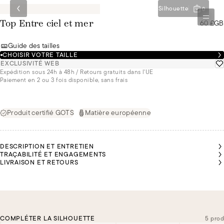
Silhouette
0
60 £GB
Top Entre ciel et mer
Guide des tailles
CHOISIR VOTRE TAILLE
EXCLUSIVITÉ WEB
Expédition sous 24h à 48h / Retours gratuits dans l'UE
Paiement en 2 ou 3 fois disponible, sans frais
Produit certifié GOTS
Matière européenne
DESCRIPTION ET ENTRETIEN
TRAÇABILITÉ ET ENGAGEMENTS
LIVRAISON ET RETOURS
COMPLÉTER LA SILHOUETTE
5 prod