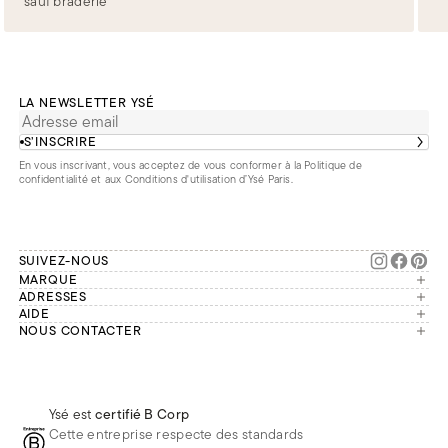
sauf braderie
LA NEWSLETTER YSÉ
S’INSCRIRE
En vous inscrivant, vous acceptez de vous conformer à la
Politique de
confidentialité
et aux
Conditions d'utilisation d’Ysé Paris
.
SUIVEZ-NOUS
MARQUE
Manifesto
ADRESSES
Paris
AIDE
Engagements
Mon compte
NOUS CONTACTER
France
Seconde vie
Notre équipe vous répond du
Suivre ma commande
Bruxelles
Réparation
lundi au vendredi de 9h à 18h.
Effectuer un retour
Londres
Nous rejoindre
Whatsapp
Renoncer au contrat
Téléphone
Livraisons & Retours
Ysé est
certifié B Corp
E-mail
Foire aux questions
Cette entreprise respecte des standards