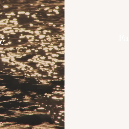
Fa
té