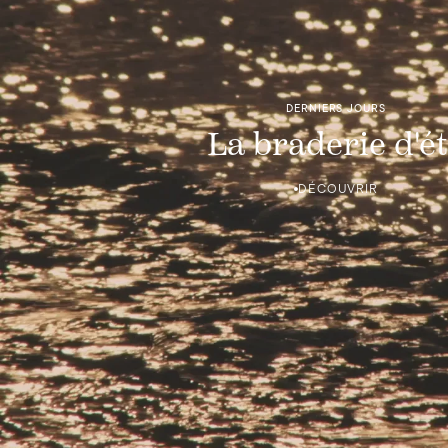
DERNIERS JOURS
La braderie d'é
DÉCOUVRIR