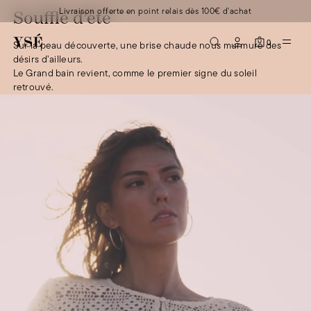
Livraison offerte en point relais dès 100€ d'achat
Souffle d’été
0
Sur la peau découverte, une brise chaude nous murmure des
désirs d’ailleurs.
Le Grand bain revient, comme le premier signe du soleil
retrouvé.