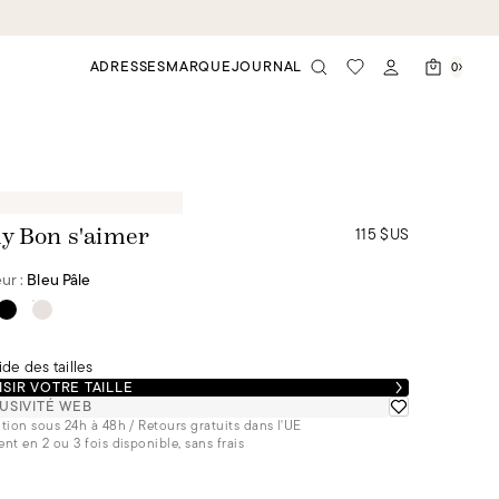
ADRESSES
MARQUE
JOURNAL
0
115 $US
y Bon s'aimer
ur :
Bleu Pâle
de des tailles
SIR VOTRE TAILLE
USIVITÉ WEB
tion sous 24h à 48h / Retours gratuits dans l'UE
nt en 2 ou 3 fois disponible, sans frais