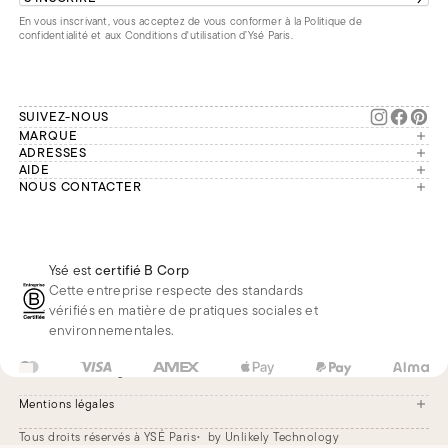
En vous inscrivant, vous acceptez de vous conformer à la
Politique de
confidentialité
et aux
Conditions d'utilisation d’Ysé Paris
.
SUIVEZ-NOUS
MARQUE
Manifesto
ADRESSES
Paris
AIDE
Engagements
Mon compte
NOUS CONTACTER
France
Seconde vie
Notre équipe vous répond du
Suivre ma commande
Bruxelles
Réparation
lundi au vendredi de 9h à 18h.
Effectuer un retour
Londres
Nous rejoindre
Whatsapp
Renoncer au contrat
Téléphone
Livraisons & Retours
Ysé est
certifié B Corp
E-mail
Foire aux questions
Cette entreprise respecte des standards
Réduction étudiante
vérifiés en matière de pratiques sociales et
environnementales.
US
USD
$
Changer
Mentions légales
Tous droits réservés à YSÉ Paris
by Unlikely Technology
Mentions légales