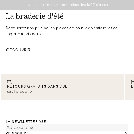
Livraison offerte en point relais dès 100€ d'achat
DÉCOUVRIR
DÉCOUVRIR
DÉCOUVRIR
DÉCOUVRIR
DÉCOUVRIR
La braderie d'été
0
Découvrez nos plus belles pièces de bain, de vestiaire et de
lingerie à prix doux.
DÉCOUVRIR
RETOURS GRATUITS DANS L’UE
L
sauf braderie
LA NEWSLETTER YSÉ
S’INSCRIRE