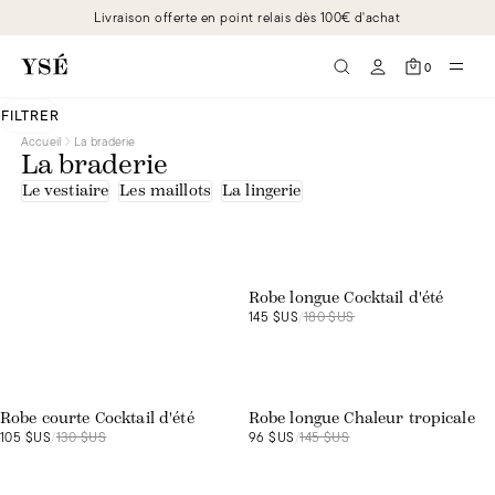
Livraison offerte en point relais dès 100€ d'achat
0
FILTRER
Accueil
La braderie
La braderie
Le vestiaire
Les maillots
La lingerie
Exclusivité web
Le vestiaire
Robe longue Cocktail d'été
145 $US
/
180 $US
Exclusivité web
Exclusivité web
Robe courte Cocktail d'été
Robe longue Chaleur tropicale
105 $US
/
130 $US
96 $US
/
145 $US
Exclusivité web
Exclusivité web