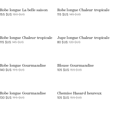
Robe longue La belle saison
Robe longue Chaleur tropicale
155 $US
/
180 $US
115 $US
/
145 $US
Exclusivité web
Exclusivité web
Robe longue Chaleur tropicale
Jupe longue Chaleur tropicale
115 $US
/
145 $US
80 $US
/
120 $US
Exclusivité web
Exclusivité web
Robe longue Gourmandise
Blouse Gourmandise
140 $US
/
195 $US
105 $US
/
155 $US
Exclusivité web
Exclusivité web
Robe longue Gourmandise
Chemise Hasard heureux
130 $US
/
195 $US
105 $US
/
155 $US