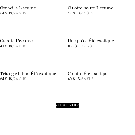
Corbeille L'écume
Culotte haute L'écume
64 $US
/
96 $US
48 $US
/
64 $US
Exclusivité web
Exclusivité web
Culotte L'écume
Une pièce Été exotique
40 $US
/
56 $US
105 $US
/
155 $US
Exclusivité web
Exclusivité web
Triangle bikini Été exotique
Culotte Été exotique
64 $US
/
96 $US
40 $US
/
56 $US
TOUT VOIR
Exclusivité web