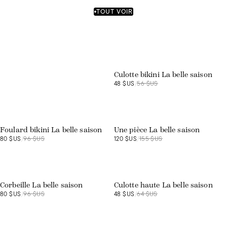
TOUT VOIR
Exclusivité web
Les maillots
Culotte bikini La belle saison
48 $US
/
56 $US
Exclusivité web
Exclusivité web
Foulard bikini La belle saison
Une pièce La belle saison
80 $US
/
96 $US
120 $US
/
155 $US
Exclusivité web
Exclusivité web
Corbeille La belle saison
Culotte haute La belle saison
80 $US
/
96 $US
48 $US
/
64 $US
Exclusivité web
Exclusivité web