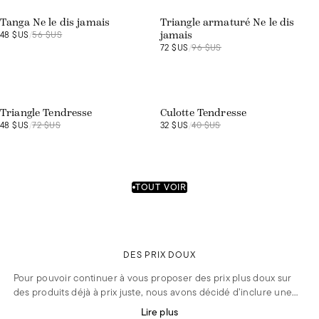
Tanga Ne le dis jamais
Triangle armaturé Ne le dis
48 $US
/
56 $US
jamais
72 $US
/
96 $US
Exclusivité web
Exclusivité web
Triangle Tendresse
Culotte Tendresse
48 $US
/
72 $US
32 $US
/
40 $US
TOUT VOIR
DES PRIX DOUX
Pour pouvoir continuer à vous proposer des prix plus doux sur
des produits déjà à prix juste, nous avons décidé d’inclure une
petite participation de 3€ pour les retours postaux qui
Lire plus