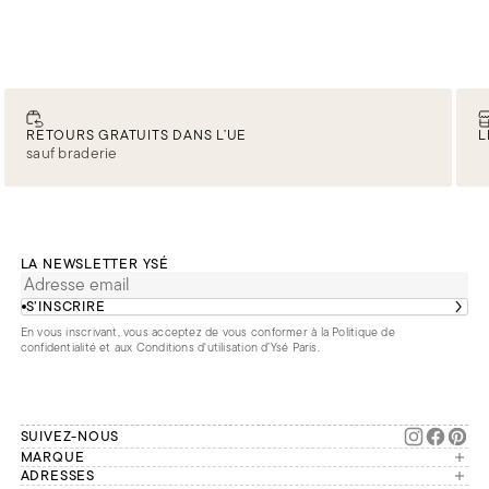
contiennent 100% de produits soldés. Plus d’informations
ici
.
RETOURS GRATUITS DANS L’UE
L
sauf braderie
LA NEWSLETTER YSÉ
S’INSCRIRE
En vous inscrivant, vous acceptez de vous conformer à la
Politique de
confidentialité
et aux
Conditions d'utilisation d’Ysé Paris
.
SUIVEZ-NOUS
MARQUE
Manifesto
ADRESSES