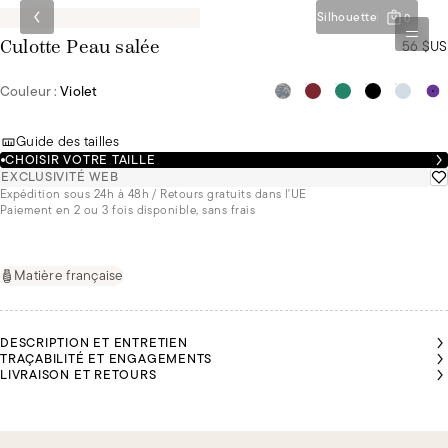
Silhouette
0
56 $US
Culotte Peau salée
Couleur :
Violet
Guide des tailles
CHOISIR VOTRE TAILLE
EXCLUSIVITÉ WEB
Expédition sous 24h à 48h / Retours gratuits dans l'UE
Paiement en 2 ou 3 fois disponible, sans frais
Matière française
DESCRIPTION ET ENTRETIEN
TRAÇABILITÉ ET ENGAGEMENTS
LIVRAISON ET RETOURS