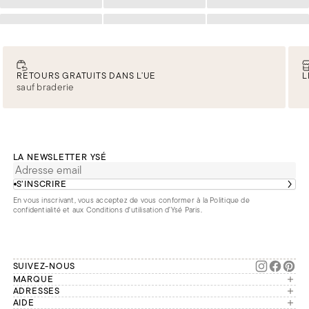
Chargement
Chargement
Chargement
Chargement
Chargement
Chargement
RETOURS GRATUITS DANS L’UE
L
sauf braderie
LA NEWSLETTER YSÉ
S’INSCRIRE
En vous inscrivant, vous acceptez de vous conformer à la
Politique de
confidentialité
et aux
Conditions d'utilisation d’Ysé Paris
.
SUIVEZ-NOUS
MARQUE
Manifesto
ADRESSES
Paris
AIDE
Engagements