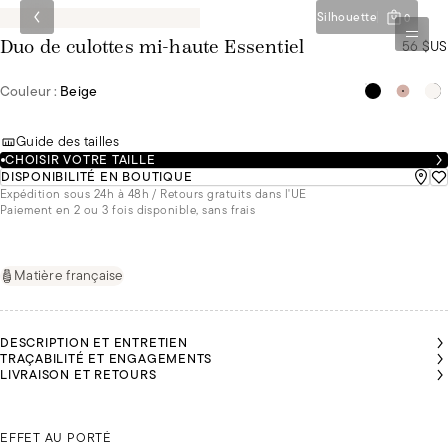
Silhouette
0
56 $US
Duo de culottes mi-haute Essentiel
Couleur :
Beige
Guide des tailles
CHOISIR VOTRE TAILLE
DISPONIBILITÉ EN BOUTIQUE
Expédition sous 24h à 48h / Retours gratuits dans l'UE
Paiement en 2 ou 3 fois disponible, sans frais
Matière française
DESCRIPTION ET ENTRETIEN
TRAÇABILITÉ ET ENGAGEMENTS
LIVRAISON ET RETOURS
CARLA
CARLA
PORTE
PORTE
GIRAMATA PORTE DU 44
DU 36
DU 36
EFFET AU PORTÉ