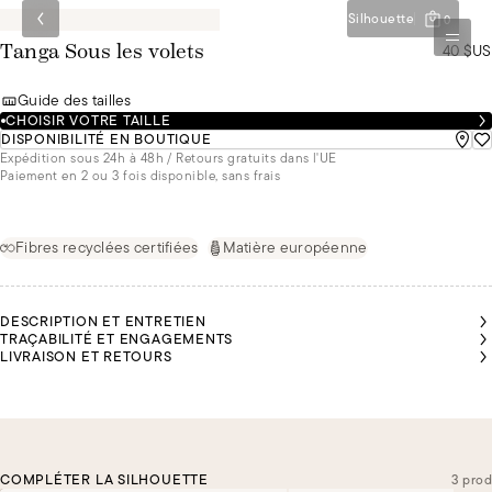
Silhouette
0
40 $US
Tanga Sous les volets
Guide des tailles
CHOISIR VOTRE TAILLE
DISPONIBILITÉ EN BOUTIQUE
Expédition sous 24h à 48h / Retours gratuits dans l'UE
Paiement en 2 ou 3 fois disponible, sans frais
Fibres recyclées certifiées
Matière européenne
DESCRIPTION ET ENTRETIEN
TRAÇABILITÉ ET ENGAGEMENTS
LIVRAISON ET RETOURS
COMPLÉTER LA SILHOUETTE
3 prod