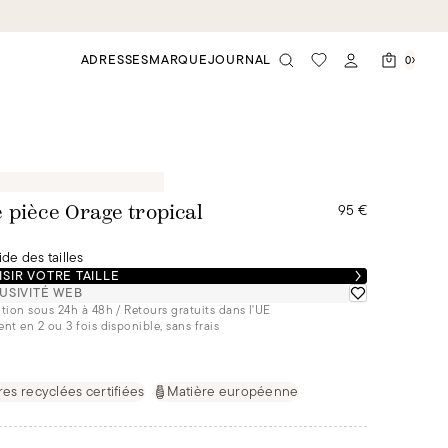
ADRESSES
MARQUE
JOURNAL
0
95 €
 pièce Orage tropical
de des tailles
SIR VOTRE TAILLE
USIVITÉ WEB
tion sous 24h à 48h / Retours gratuits dans l'UE
nt en 2 ou 3 fois disponible, sans frais
res recyclées certifiées
Matière européenne