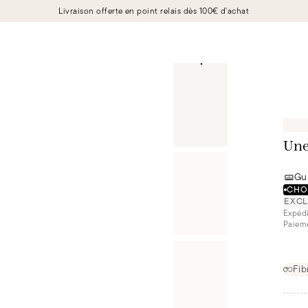
Livraison offerte en point relais dès 100€ d'achat
Une
Gui
CHOI
EXCL
Expédi
Paieme
Fib