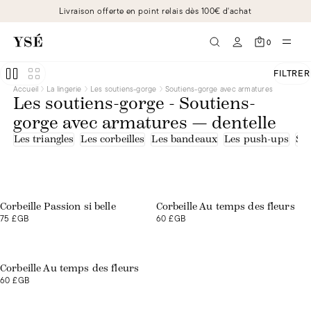
Livraison offerte en point relais dès 100€ d'achat
0
FILTRER
Accueil
La lingerie
Les soutiens-gorge
Soutiens-gorge avec armatures
Les soutiens-gorge - Soutiens-
gorge avec armatures — dentelle
Les triangles
Les corbeilles
Les bandeaux
Les push-ups
Sou
Exclusivité web
Corbeille Passion si belle
Corbeille Au temps des fleurs
75 £GB
60 £GB
Exclusivité web
Corbeille Au temps des fleurs
60 £GB