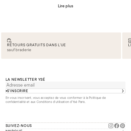
soutiens-gorge sans armatures
,
lingerie
,
body.
Lire plus
RETOURS GRATUITS DANS L’UE
L
sauf braderie
LA NEWSLETTER YSÉ
S’INSCRIRE
En vous inscrivant, vous acceptez de vous conformer à la
Politique de
confidentialité
et aux
Conditions d'utilisation d’Ysé Paris
.
SUIVEZ-NOUS