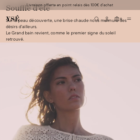
Livraison offerte en point relais dès 100€ d'achat
Souffle d’été
0
Sur la peau découverte, une brise chaude nous murmure des
désirs d’ailleurs.
Le Grand bain revient, comme le premier signe du soleil
retrouvé.