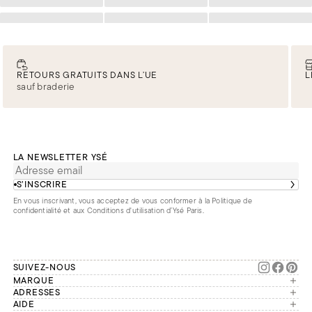
Chargement
Chargement
Chargement
Chargement
Chargement
Chargement
RETOURS GRATUITS DANS L’UE
L
sauf braderie
LA NEWSLETTER YSÉ
S’INSCRIRE
En vous inscrivant, vous acceptez de vous conformer à la
Politique de
confidentialité
et aux
Conditions d'utilisation d’Ysé Paris
.
SUIVEZ-NOUS
MARQUE
Manifesto
ADRESSES
Paris
AIDE
Engagements