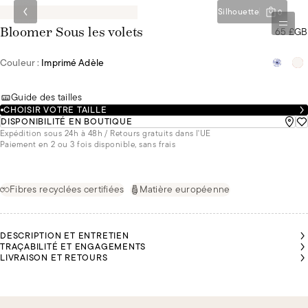
Silhouette
0
65 £GB
Bloomer Sous les volets
Couleur :
Imprimé Adèle
Guide des tailles
CHOISIR VOTRE TAILLE
DISPONIBILITÉ EN BOUTIQUE
Expédition sous 24h à 48h / Retours gratuits dans l'UE
Paiement en 2 ou 3 fois disponible, sans frais
Fibres recyclées certifiées
Matière européenne
DESCRIPTION ET ENTRETIEN
TRAÇABILITÉ ET ENGAGEMENTS
LIVRAISON ET RETOURS