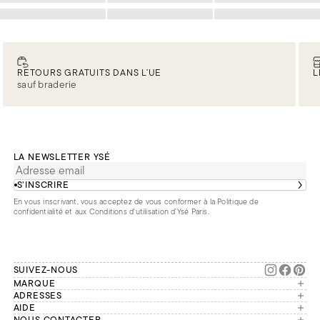
Chargement
Chargement
Chargement
RETOURS GRATUITS DANS L’UE
L
sauf braderie
LA NEWSLETTER YSÉ
S’INSCRIRE
En vous inscrivant, vous acceptez de vous conformer à la
Politique de
confidentialité
et aux
Conditions d'utilisation d’Ysé Paris
.
SUIVEZ-NOUS
MARQUE
Manifesto
ADRESSES
Paris
AIDE
Engagements
NOUS CONTACTER