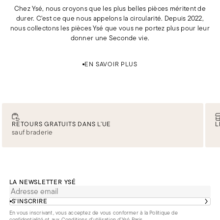
Chez Ysé, nous croyons que les plus belles pièces méritent de
durer. C'est ce que nous appelons la circularité. Depuis 2022,
nous collectons les pièces Ysé que vous ne portez plus pour leur
donner une Seconde vie.
EN SAVOIR PLUS
RETOURS GRATUITS DANS L’UE
L
sauf braderie
LA NEWSLETTER YSÉ
S’INSCRIRE
En vous inscrivant, vous acceptez de vous conformer à la
Politique de
confidentialité
et aux
Conditions d'utilisation d’Ysé Paris
.