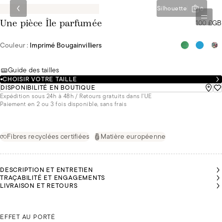
Silhouette
0
100 £GB
Une pièce Île parfumée
Couleur :
Imprimé Bougainvilliers
Guide des tailles
CHOISIR VOTRE TAILLE
DISPONIBILITÉ EN BOUTIQUE
Expédition sous 24h à 48h / Retours gratuits dans l'UE
Paiement en 2 ou 3 fois disponible, sans frais
Fibres recyclées certifiées
Matière européenne
DESCRIPTION ET ENTRETIEN
TRAÇABILITÉ ET ENGAGEMENTS
LIVRAISON ET RETOURS
MALU
MALU
MALU
MALU
MALU
MALU
MALU
MALU
MESURE
MESURE
MESURE
MESURE
MESURE
MESURE
MESURE
MESURE
1M72 ET
1M72 ET
1M72 ET
1M72 ET
1M72 ET
1M72 ET
1M72 ET
1M72 ET
PORTE
PORTE
PORTE
PORTE
PORTE
PORTE
PORTE
PORTE
ANDREA MESURE 1M75 ET PORTE DU 36
DU 36
DU 36
DU 36
DU 36
DU 36
DU 36
DU 36
DU 36
M
EFFET AU PORTÉ