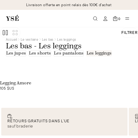
Livraison offerte en point relais dès 100€ d'achat
0
FILTRER
Accueil
Le vestiaire
Les bas
Les leggings
Les bas - Les leggings
Les jupes
Les shorts
Les pantalons
Les leggings
Exclusivité web
Legging Amore
105 $US
RETOURS GRATUITS DANS L’UE
L
sauf braderie