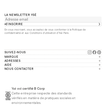
LA NEWSLETTER YSÉ
S’INSCRIRE
En vous inscrivant, vous acceptez de vous conformer à la
Politique de
confidentialité
et aux
Conditions d'utilisation d’Ysé Paris
.
SUIVEZ-NOUS
MARQUE
Manifesto
ADRESSES
Paris
AIDE
Engagements
Mon compte
NOUS CONTACTER
France
Seconde vie
Notre équipe vous répond du
Suivre ma commande
Bruxelles
Réparation
lundi au vendredi de 9h à 18h.
Effectuer un retour
Londres
Nous rejoindre
Whatsapp
Renoncer au contrat
Téléphone
Livraisons & Retours
Ysé est
certifié B Corp
E-mail
Foire aux questions
Cette entreprise respecte des standards
Réduction étudiante
vérifiés en matière de pratiques sociales et
environnementales.