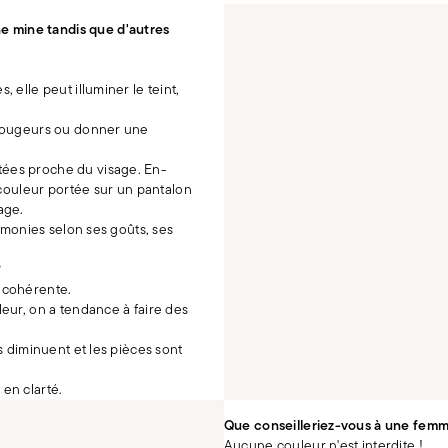
 mine tandis que d'autres
 elle peut illuminer le teint,
 rougeurs ou donner une
tées proche du visage. En-
 couleur portée sur un pantalon
age.
armonies selon ses goûts, ses
?
 cohérente.
eur, on a tendance à faire des
s diminuent et les pièces sont
en clarté.
Que conseilleriez-vous à une femme
Aucune couleur n'est interdite !