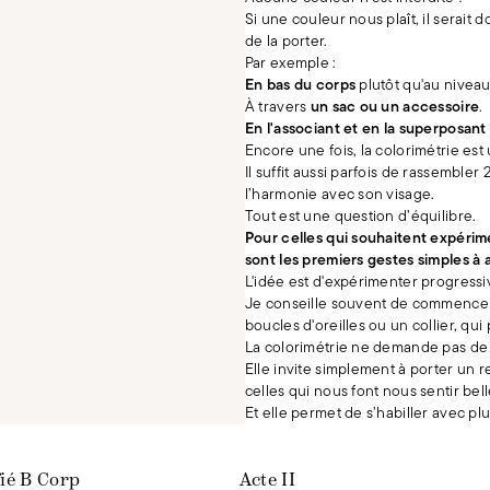
Si une couleur nous plaît, il serait
de la porter.
Par exemple :
En bas du corps
plutôt qu'au niveau
À travers
un sac ou un accessoire
.
En l'associant et en la superposant
Encore une fois, la colorimétrie est 
Il suffit aussi parfois de rassembler
l’harmonie avec son visage.
Tout est une question d’équilibre.
Pour celles qui souhaitent expérim
sont les premiers gestes simples à 
L'idée est d'expérimenter progress
Je conseille souvent de commencer 
boucles d'oreilles ou un collier, qui
La colorimétrie ne demande pas de 
Elle invite simplement à porter un 
celles qui nous font nous sentir bell
Et elle permet de s’habiller avec pl
fié B Corp
Acte II