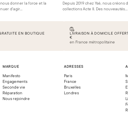
nous donner la force et la
Depuis 2019 chez Ysé, nous créons 
inuer d’agir
collections Acte II. Des nouveautés
e toujours plus
pensées à partir d’anciennes matièr
 transparentes.
mais toujours la même ambition : ne 
perdre, et tout sublimer.
GRATUITE EN BOUTIQUE
LIVRAISON À DOMICILE OFFERT
€
en France métropolitaine
MARQUE
ADRESSES
A
Manifesto
Paris
M
Engagements
France
S
Seconde vie
Bruxelles
E
Réparation
Londres
R
Nous rejoindre
L
F
R