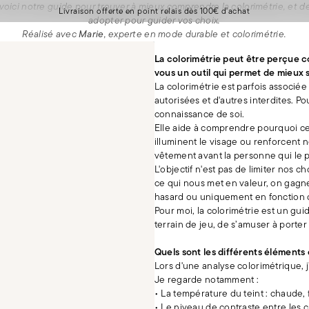
voici notre guide pour trouver à mieux comprendre la colorimétrie, et de
Livraison offerte en point relais dès 100€ d'achat
adopter pour guider vos choix.
Réalisé avec
Marie
, experte en mode durable et colorimétrie.
La colorimétrie peut être perçue c
vous un outil qui permet de mieux s
La colorimétrie est parfois associé
autorisées et d'autres interdites. P
connaissance de soi.
Elle aide à comprendre pourquoi c
illuminent le visage ou renforcent no
vêtement avant la personne qui le 
L'objectif n'est pas de limiter nos
ce qui nous met en valeur, on gagne
hasard ou uniquement en fonction 
Pour moi, la colorimétrie est un gui
terrain de jeu, de s’amuser à porter
Quels sont les différents éléments
Lors d'une analyse colorimétrique, 
Je regarde notamment :
• La température du teint : chaude, 
• Le niveau de contraste entre les c