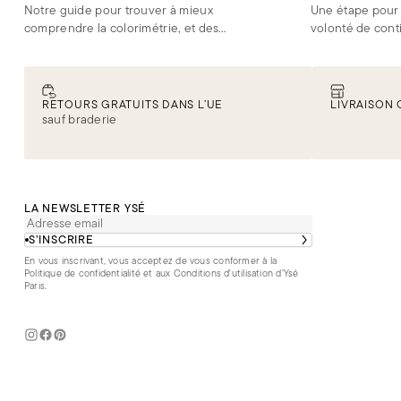
Notre guide pour trouver à mieux
Une étape pour 
comprendre la colorimétrie, et des
volonté de cont
conseils pratiques à adopter pour guider
ensemble, d’êtr
vos choix.
exigeantes, plus
RETOURS GRATUITS DANS L’UE
LIVRAISON 
sauf braderie
LA NEWSLETTER YSÉ
S’INSCRIRE
En vous inscrivant, vous acceptez de vous conformer à la
Politique de confidentialité
et aux
Conditions d'utilisation d’Ysé
Paris
.