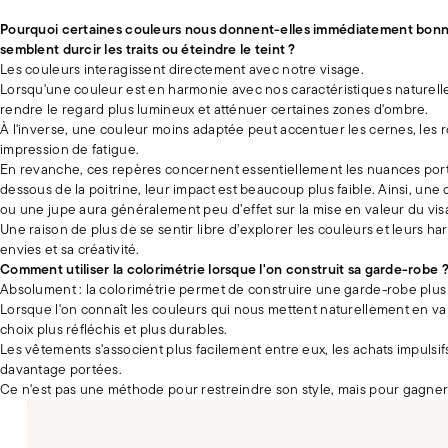
Pourquoi certaines couleurs nous donnent-elles immédiatement bonne
semblent durcir les traits ou éteindre le teint ?
Les couleurs interagissent directement avec notre visage.
Lorsqu'une couleur est en harmonie avec nos caractéristiques naturelles,
rendre le regard plus lumineux et atténuer certaines zones d'ombre.
À l'inverse, une couleur moins adaptée peut accentuer les cernes, les
impression de fatigue.
En revanche, ces repères concernent essentiellement les nuances por
dessous de la poitrine, leur impact est beaucoup plus faible. Ainsi, une
ou une jupe aura généralement peu d’effet sur la mise en valeur du vis
Une raison de plus de se sentir libre d’explorer les couleurs et leurs h
envies et sa créativité.
Comment utiliser la colorimétrie lorsque l'on construit sa garde-robe 
Absolument : la colorimétrie permet de construire une garde-robe plus
Lorsque l'on connaît les couleurs qui nous mettent naturellement en val
choix plus réfléchis et plus durables.
Les vêtements s'associent plus facilement entre eux, les achats impulsif
davantage portées.
Ce n'est pas une méthode pour restreindre son style, mais pour gagner 