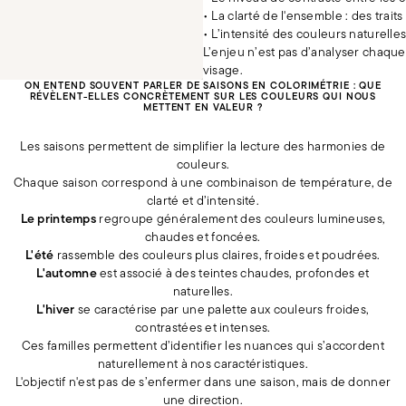
• La clarté de l'ensemble : des traits
• L’intensité des couleurs naturelle
L’enjeu n’est pas d’analyser chaque 
visage.
ON ENTEND SOUVENT PARLER DE SAISONS EN COLORIMÉTRIE : QUE
RÉVÈLENT-ELLES CONCRÈTEMENT SUR LES COULEURS QUI NOUS
METTENT EN VALEUR ?
Les saisons permettent de simplifier la lecture des harmonies de
couleurs.
Chaque saison correspond à une combinaison de température, de
clarté et d’intensité.
Le
printemps
regroupe généralement des couleurs lumineuses,
chaudes et foncées.
L'été
rassemble des couleurs plus claires, froides et poudrées.
L'automne
est associé à des teintes chaudes, profondes et
naturelles.
L'hiver
se caractérise par une palette aux couleurs froides,
contrastées et intenses.
Ces familles permettent d’identifier les nuances qui s’accordent
naturellement à nos caractéristiques.
L'objectif n'est pas de s’enfermer dans une saison, mais de donner
Une pièce Peau salée
160 $US
une direction.