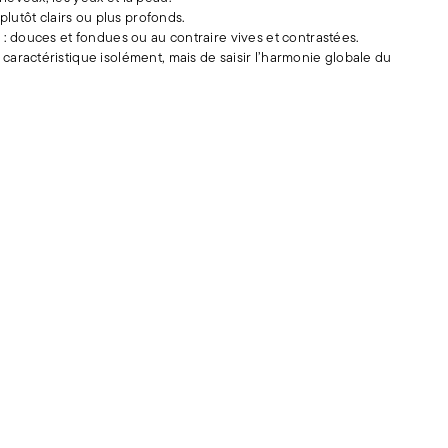
 plutôt clairs ou plus profonds.
s : douces et fondues ou au contraire vives et contrastées.
caractéristique isolément, mais de saisir l’harmonie globale du
Corbeille Sable doré
96 $US