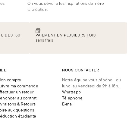
des
On vous dévoile les inspirations derrière
la création.
es,
rien
E DÈS 150
PAIEMENT EN PLUSIEURS FOIS
sans frais
IDE
NOUS CONTACTER
on compte
Notre équipe vous répond du
uivre ma commande
lundi au vendredi de 9h à 18h.
ffectuer un retour
Whatsapp
enoncer au contrat
Téléphone
ivraisons & Retours
E-mail
oire aux questions
éduction étudiante