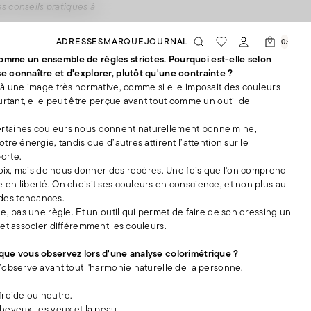
s conseils pratiques à
ADRESSES
MARQUE
JOURNAL
0
omme un ensemble de règles strictes. Pourquoi est-elle selon
e connaître et d'explorer, plutôt qu'une contrainte ?
e à une image très normative, comme si elle imposait des couleurs
ourtant, elle peut être perçue avant tout comme un outil de
ertaines couleurs nous donnent naturellement bonne mine,
tre énergie, tandis que d’autres attirent l’attention sur le
porte.
 choix, mais de nous donner des repères. Une fois que l'on comprend
 en liberté. On choisit ses couleurs en conscience, et non plus au
des tendances.
de, pas une règle. Et un outil qui permet de faire de son dressing un
 et associer différemment les couleurs.
 que vous observez lors d'une analyse colorimétrique ?
j’observe avant tout l'harmonie naturelle de la personne.
froide ou neutre.
heveux, les yeux et la peau.