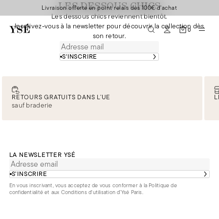
LES DESSOUS CHICS
Livraison offerte en point relais dès 100€ d'achat
Les dessous chics reviennent bientôt.
Inscrivez-vous à la newsletter pour découvrir la collection dès
0
son retour.
S'INSCRIRE
RETOURS GRATUITS DANS L’UE
L
sauf braderie
LA NEWSLETTER YSÉ
S’INSCRIRE
En vous inscrivant, vous acceptez de vous conformer à la
Politique de
confidentialité
et aux
Conditions d'utilisation d’Ysé Paris
.