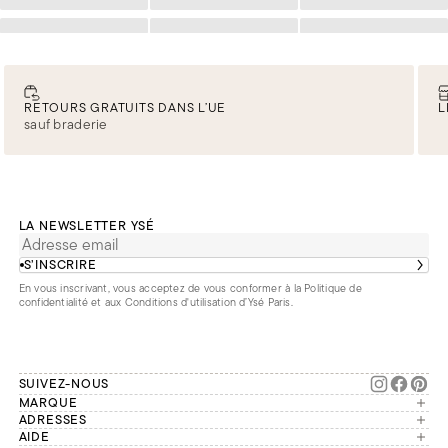
Chargement
Chargement
Chargement
Chargement
Chargement
Chargement
RETOURS GRATUITS DANS L’UE
L
sauf braderie
LA NEWSLETTER YSÉ
S’INSCRIRE
En vous inscrivant, vous acceptez de vous conformer à la
Politique de
confidentialité
et aux
Conditions d'utilisation d’Ysé Paris
.
SUIVEZ-NOUS
MARQUE
Manifesto
ADRESSES
Paris
AIDE
Engagements