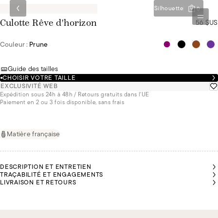
Silhouette
0
56 $US
Culotte Rêve d'horizon
Couleur :
Prune
Guide des tailles
CHOISIR VOTRE TAILLE
EXCLUSIVITÉ WEB
Expédition sous 24h à 48h / Retours gratuits dans l'UE
Paiement en 2 ou 3 fois disponible, sans frais
Matière française
DESCRIPTION ET ENTRETIEN
TRAÇABILITÉ ET ENGAGEMENTS
LIVRAISON ET RETOURS