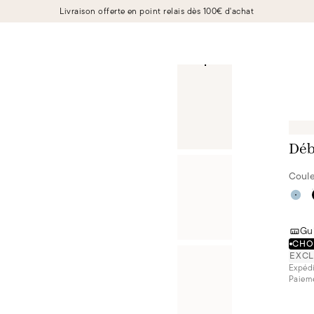
Livraison offerte en point relais dès 100€ d'achat
Déb
Coule
Gui
CHOI
EXCL
Expédi
Paieme