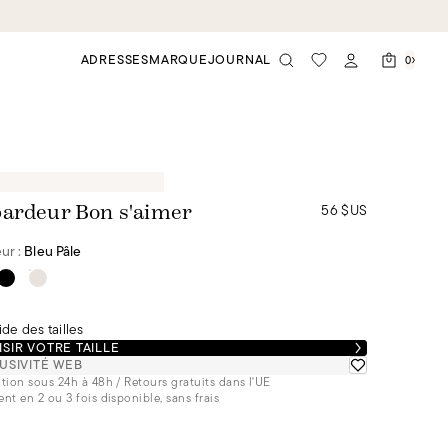
ADRESSES
MARQUE
JOURNAL
0
56 $US
ardeur Bon s'aimer
ur :
Bleu Pâle
de des tailles
SIR VOTRE TAILLE
USIVITÉ WEB
tion sous 24h à 48h / Retours gratuits dans l'UE
nt en 2 ou 3 fois disponible, sans frais