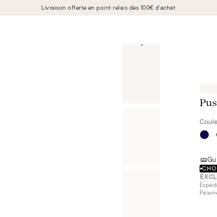
Livraison offerte en point relais dès 100€ d'achat
Pus
Coule
Gui
CHOI
EXCL
Expédi
Paieme