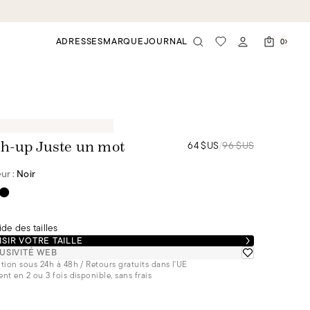
ADRESSES
MARQUE
JOURNAL
0
64 $US
/
96 $US
h-up Juste un mot
ur :
Noir
de des tailles
SIR VOTRE TAILLE
USIVITÉ WEB
tion sous 24h à 48h / Retours gratuits dans l'UE
nt en 2 ou 3 fois disponible, sans frais