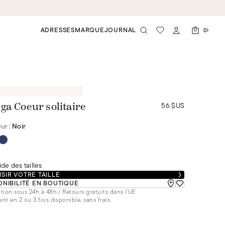
ADRESSES
MARQUE
JOURNAL
0
56 $US
ga Coeur solitaire
ur :
Noir
de des tailles
SIR VOTRE TAILLE
ONIBILITÉ EN BOUTIQUE
tion sous 24h à 48h / Retours gratuits dans l'UE
nt en 2 ou 3 fois disponible, sans frais