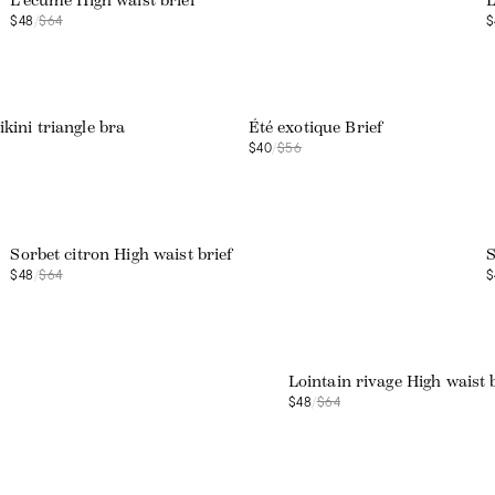
L'écume High waist brief
L
$48
/
$64
$
Web exclusive
ikini triangle bra
Été exotique Brief
$40
/
$56
Web exclusive
Sorbet citron High waist brief
S
$48
/
$64
$
Web exclusive
Lointain rivage High waist 
$48
/
$64
Web exclusive