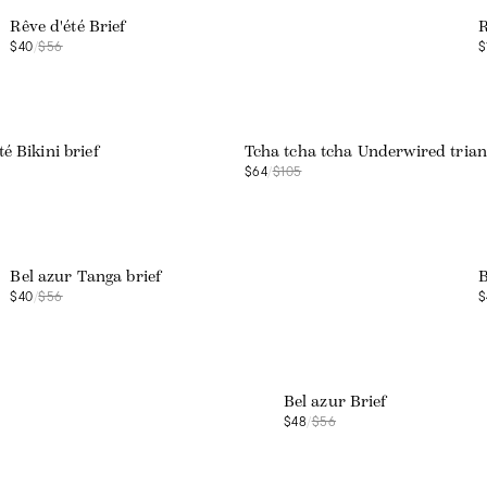
Rêve d'été Brief
R
$40
/
$56
$
Web exclusive
é Bikini brief
Tcha tcha tcha Underwired trian
$64
/
$105
Web exclusive
Bel azur Tanga brief
B
$40
/
$56
$
Web exclusive
Bel azur Brief
$48
/
$56
Web exclusive