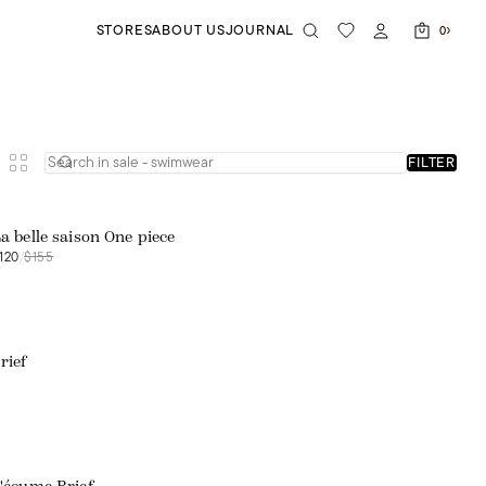
STORES
ABOUT US
JOURNAL
0
FILTER
Web exclusive
a belle saison One piece
120
/
$155
rief
Web exclusive