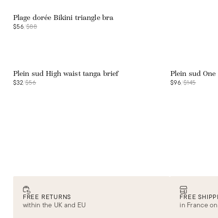
Plage dorée Bikini triangle bra
$56
/
$88
Web exclusive
Web exclusive
Plein sud High waist tanga brief
Plein sud One 
$32
/
$56
$96
/
$145
FREE RETURNS
FREE SHIPP
within the UK and EU
in France on