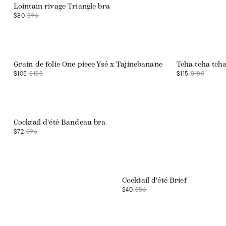
Lointain rivage Triangle bra
$80
/
$96
Web exclusive
Web exclusive
Grain de folie One piece Ysé x Tajinebanane
Tcha tcha tch
$105
/
$155
$115
/
$180
Web exclusive
Cocktail d'été Bandeau bra
$72
/
$96
Web exclusive
Cocktail d'été Brief
$40
/
$56
Web exclusive