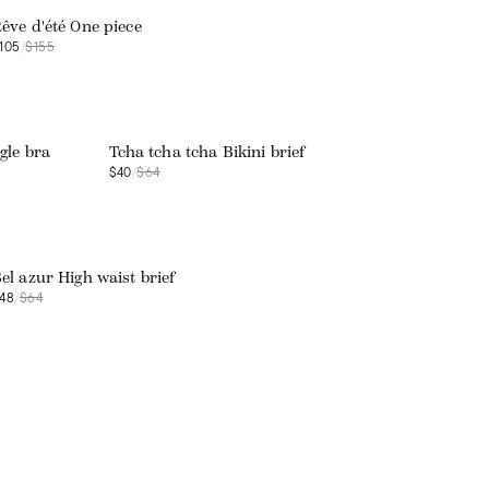
êve d'été One piece
105
/
$155
Web exclusive
gle bra
Tcha tcha tcha Bikini brief
$40
/
$64
Web exclusive
el azur High waist brief
48
/
$64
Web exclusive