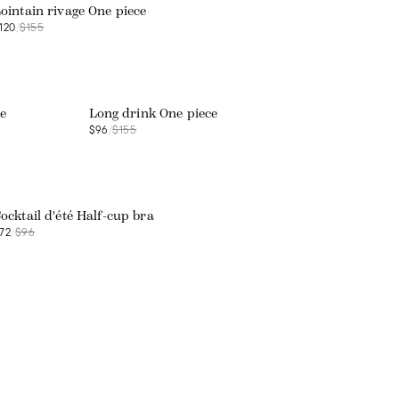
ointain rivage One piece
120
/
$155
Web exclusive
ce
Long drink One piece
$96
/
$155
Web exclusive
ocktail d'été Half-cup bra
72
/
$96
Web exclusive