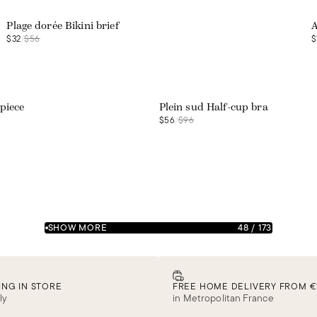
Plage dorée Bikini brief
A
$32
/
$56
$
Web exclusive
piece
Plein sud Half-cup bra
$56
/
$96
SHOW MORE
48
/
173
ING IN STORE
FREE HOME DELIVERY FROM €
ly
in Metropolitan France