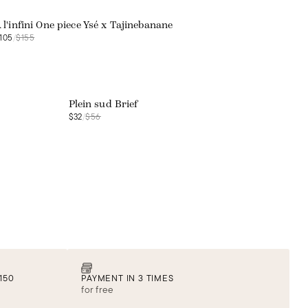
 l'infini One piece Ysé x Tajinebanane
105
/
$155
Web exclusive
Plein sud Brief
$32
/
$56
150
PAYMENT IN 3 TIMES
for free