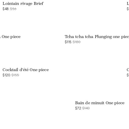
Lointain rivage Brief
L
$48
/
$56
$
Web exclusive
a One piece
Tcha tcha tcha Plunging one pie
$115
/
$180
Web exclusive
Cocktail d'été One piece
C
$120
/
$155
$
Web exclusive
Bain de minuit One piece
$72
/
$140
Web exclusive