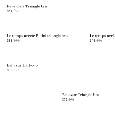
Rêve d'été Triangle bra
$64
/
$96
Web exclusive
Web exclusive
Le temps arrêté Bikini triangle bra
Le temps arrêt
$88
/
$96
$48
/
$56
Web exclusive
Bel azur Half-cup
$88
/
$96
Web exclusive
Bel azur Triangle bra
$72
/
$96
Web exclusive