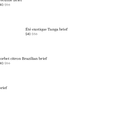
'écume Brief
40
/
$56
Web exclusive
Été exotique Tanga brief
$40
/
$56
Web exclusive
orbet citron Brazilian brief
40
/
$56
brief
Web exclusive