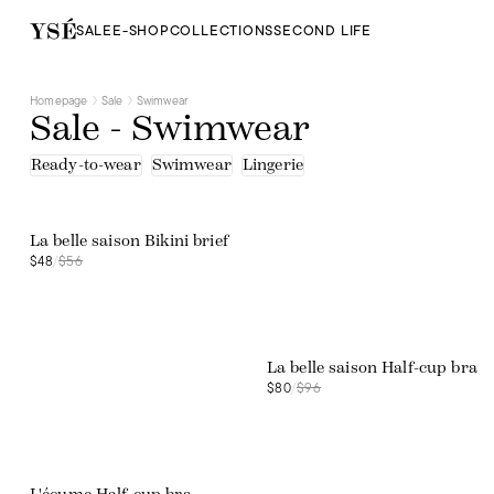
SALE
E-SHOP
COLLECTIONS
SECOND LIFE
Homepage
Sale
Swimwear
Sale - Swimwear
Ready-to-wear
Swimwear
Lingerie
Web exclusive
La belle saison Bikini brief
$48
/
$56
Web exclusive
La belle saison Half-cup bra
$80
/
$96
Web exclusive