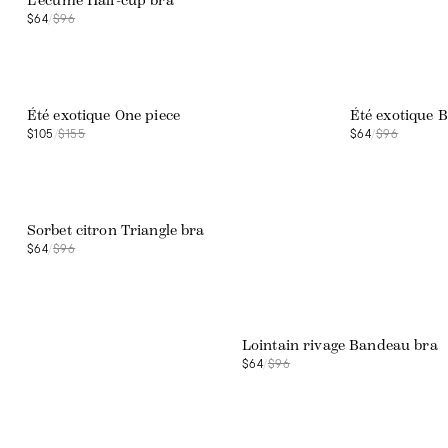
L'écume Half-cup bra
$64
/
$96
Web exclusive
Web exclusive
Été exotique One piece
Été exotique B
$105
/
$155
$64
/
$96
Web exclusive
Sorbet citron Triangle bra
$64
/
$96
Web exclusive
Lointain rivage Bandeau bra
$64
/
$96
Web exclusive