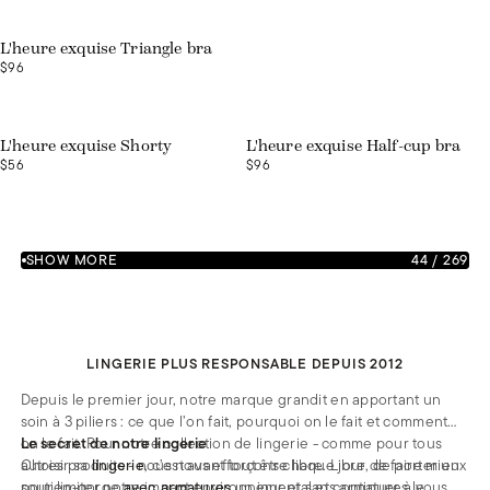
L'heure exquise Triangle bra
$96
L'heure exquise Shorty
L'heure exquise Half-cup bra
$56
$96
SHOW MORE
44
/
269
LINGERIE PLUS RESPONSABLE DEPUIS 2012
Depuis le premier jour, notre marque grandit en apportant un
soin à 3 piliers : ce que l’on fait, pourquoi on le fait et comment
on le fait. Pour notre collection de lingerie - comme pour tous
Le secret de notre lingerie
autres produits - nous nous efforçons chaque jour de faire mieux
Choisir sa
lingerie
, c’est avant tout être libre. Libre, de porter un
pour limiter notre impact environnemental et continuer à vous
soutien-gorge
avec armatures
un jour et sans armatures le