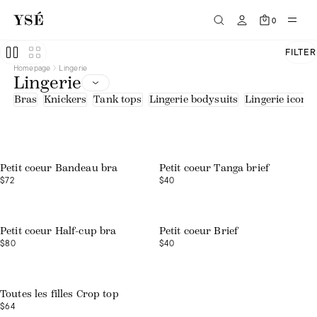
Blue
Brown
0
Green
Orange
Pink
FILTER
Print
Homepage
Lingerie
Purple
Lingerie
Red
White
Bras
Knickers
Tank tops
Lingerie bodysuits
Lingerie icons
Embroidered tulle
Lace
Lace - recycled fibres
Mesh
Microfibre
Microfibre - recycled fibres
Petit coeur Bandeau bra
Petit coeur Tanga brief
Organic cotton
$72
$40
Polyamide
Recycled fibres
Tulle
Tulle - upcycled fibers
Petit coeur Half-cup bra
Petit coeur Brief
$80
$40
Toutes les filles Crop top
$64