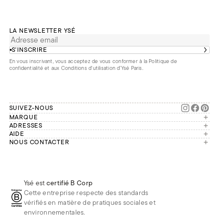
LA NEWSLETTER YSÉ
S’INSCRIRE
En vous inscrivant, vous acceptez de vous conformer à la
Politique de
confidentialité
et aux
Conditions d'utilisation d’Ysé Paris
.
SUIVEZ-NOUS
MARQUE
Manifesto
ADRESSES
Paris
AIDE
Engagements
Mon compte
NOUS CONTACTER
France
Seconde vie
Notre équipe vous répond du
Suivre ma commande
Bruxelles
Réparation
lundi au vendredi de 9h à 18h.
Effectuer un retour
Londres
Nous rejoindre
Whatsapp
Renoncer au contrat
Téléphone
Livraisons & Retours
Ysé est
certifié B Corp
E-mail
Foire aux questions
Cette entreprise respecte des standards
Réduction étudiante
vérifiés en matière de pratiques sociales et
environnementales.