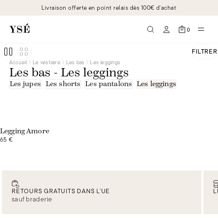
Livraison offerte en point relais dès 100€ d'achat
0
FILTRER
Accueil
Le vestiaire
Les bas
Les leggings
Les bas - Les leggings
Les jupes
Les shorts
Les pantalons
Les leggings
Exclusivité web
Legging Amore
65 €
RETOURS GRATUITS DANS L’UE
L
sauf braderie