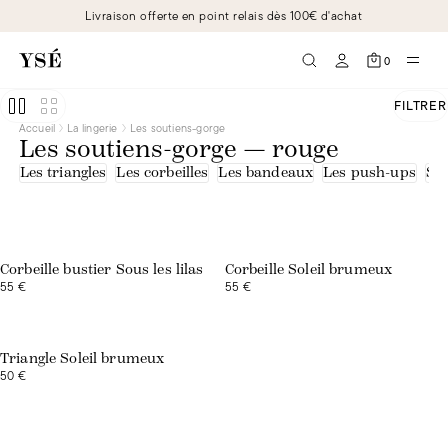
Livraison offerte en point relais dès 100€ d'achat
0
FILTRER
Accueil
La lingerie
Les soutiens-gorge
Les soutiens-gorge — rouge
Les triangles
Les corbeilles
Les bandeaux
Les push-ups
Sou
Exclusivité web
Corbeille bustier Sous les lilas
Corbeille Soleil brumeux
55 €
55 €
Exclusivité web
Triangle Soleil brumeux
50 €