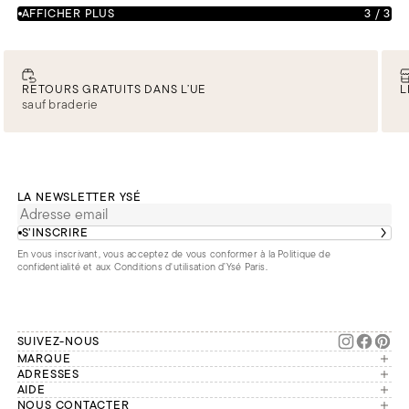
AFFICHER PLUS
3
/
3
RETOURS GRATUITS DANS L’UE
L
sauf braderie
LA NEWSLETTER YSÉ
S’INSCRIRE
En vous inscrivant, vous acceptez de vous conformer à la
Politique de
confidentialité
et aux
Conditions d'utilisation d’Ysé Paris
.
SUIVEZ-NOUS
MARQUE
Manifesto
ADRESSES
Paris
AIDE
Engagements
Mon compte
NOUS CONTACTER
France