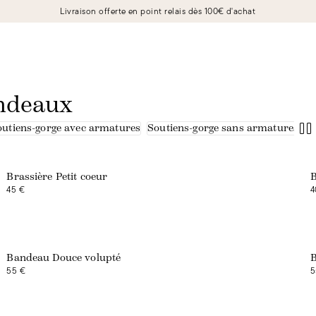
Livraison offerte en point relais dès 100€ d'achat
andeaux
outiens-gorge avec armatures
Soutiens-gorge sans armatures
Brassière Petit coeur
B
45 €
4
Exclusivité web
Bandeau Douce volupté
B
55 €
5