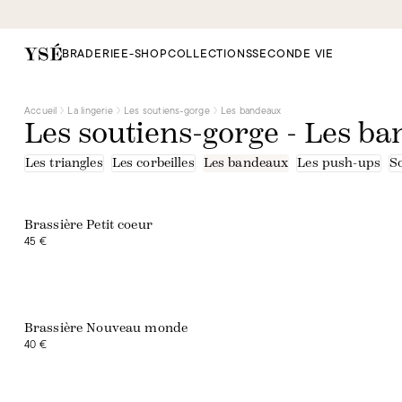
Bandeaux
Brassières
Beige
Blanc
BRADERIE
E-SHOP
COLLECTIONS
SECONDE VIE
Bleu
Marron
Noir
Rose
Accueil
La lingerie
Les soutiens-gorge
Les bandeaux
Vert
Les soutiens-gorge - Les b
Violet
Dentelle - fibres recyclées
Fibres recyclées
Les triangles
Les corbeilles
Les bandeaux
Les push-ups
S
Microfibre - fibres recyclées
Polyamide
Tulle - fibres recyclées
Brassière Petit coeur
45 €
Brassière Nouveau monde
40 €
Exclusivité web