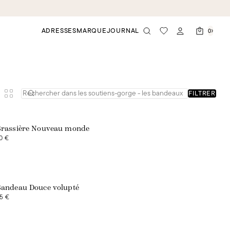
ADRESSES
MARQUE
JOURNAL
0
FILTRER
rassière Nouveau monde
0 €
Exclusivité web
andeau Douce volupté
5 €