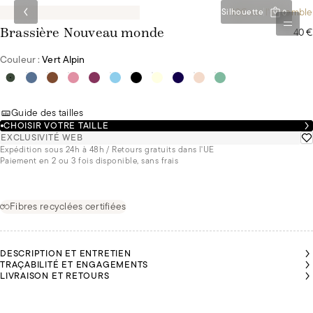
-10€ sur l'ensemble
Silhouette
0
40 €
Brassière Nouveau monde
Couleur :
Vert Alpin
Guide des tailles
CHOISIR VOTRE TAILLE
EXCLUSIVITÉ WEB
Expédition sous 24h à 48h / Retours gratuits dans l'UE
Paiement en 2 ou 3 fois disponible, sans frais
Fibres recyclées certifiées
DESCRIPTION ET ENTRETIEN
TRAÇABILITÉ ET ENGAGEMENTS
LIVRAISON ET RETOURS