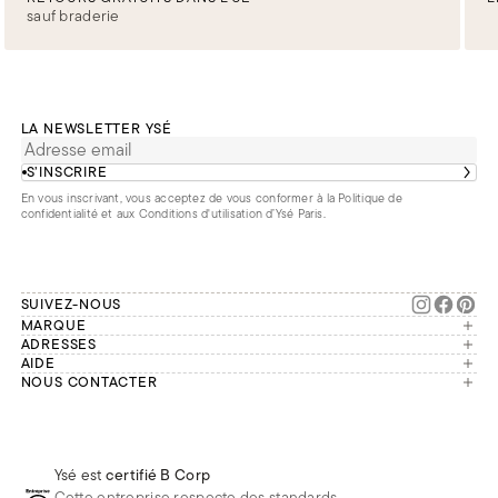
sauf braderie
LA NEWSLETTER YSÉ
S’INSCRIRE
En vous inscrivant, vous acceptez de vous conformer à la
Politique de
confidentialité
et aux
Conditions d'utilisation d’Ysé Paris
.
SUIVEZ-NOUS
MARQUE
Manifesto
ADRESSES
Paris
AIDE
Engagements
Mon compte
NOUS CONTACTER
France
Seconde vie
Notre équipe vous répond du
Suivre ma commande
Bruxelles
Réparation
lundi au vendredi de 9h à 18h.
Effectuer un retour
Londres
Nous rejoindre
Whatsapp
Renoncer au contrat
Téléphone
Livraisons & Retours
Ysé est
certifié B Corp
E-mail
Foire aux questions
Cette entreprise respecte des standards