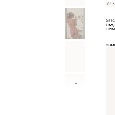
Fib
DESC
TRAÇ
LIVR
COMP