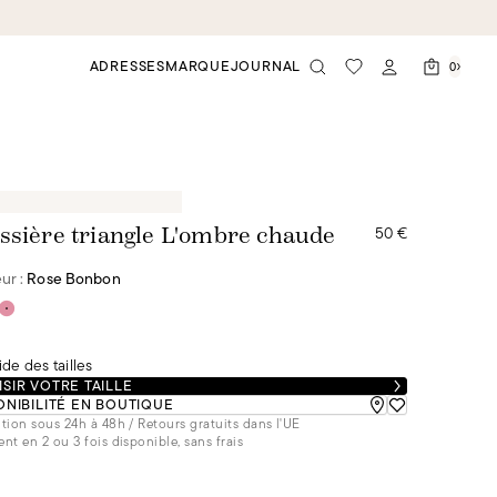
ADRESSES
MARQUE
JOURNAL
0
50 €
ssière triangle L'ombre chaude
ur :
Rose Bonbon
de des tailles
SIR VOTRE TAILLE
ONIBILITÉ EN BOUTIQUE
tion sous 24h à 48h / Retours gratuits dans l'UE
nt en 2 ou 3 fois disponible, sans frais