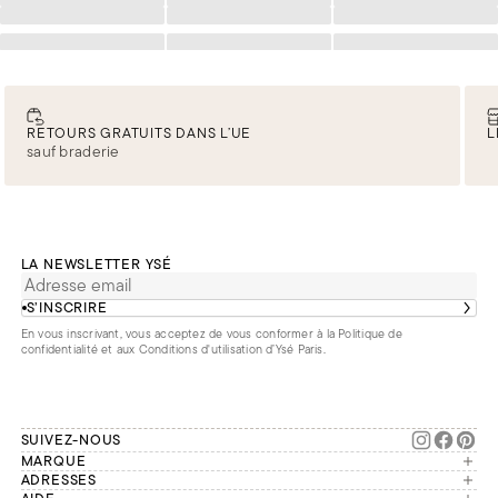
Chargement
Chargement
Chargement
Chargement
Chargement
Chargement
RETOURS GRATUITS DANS L’UE
L
sauf braderie
LA NEWSLETTER YSÉ
S’INSCRIRE
En vous inscrivant, vous acceptez de vous conformer à la
Politique de
confidentialité
et aux
Conditions d'utilisation d’Ysé Paris
.
SUIVEZ-NOUS
MARQUE
Manifesto
ADRESSES