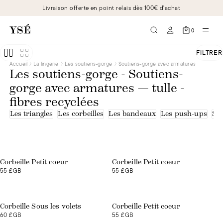
Livraison offerte en point relais dès 100€ d'achat
0
FILTRER
Accueil
La lingerie
Les soutiens-gorge
Soutiens-gorge avec armatures
Les soutiens-gorge - Soutiens-
gorge avec armatures — tulle -
fibres recyclées
Les triangles
Les corbeilles
Les bandeaux
Les push-ups
Sou
Corbeille Petit coeur
Corbeille Petit coeur
55 £GB
55 £GB
Exclusivité web
Corbeille Sous les volets
Corbeille Petit coeur
60 £GB
55 £GB