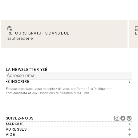
RETOURS GRATUITS DANS L’UE
L
sauf braderie
LA NEWSLETTER YSÉ
S’INSCRIRE
En vous inscrivant, vous acceptez de vous conformer à la
Politique de
confidentialité
et aux
Conditions d'utilisation d’Ysé Paris
.
SUIVEZ-NOUS
MARQUE
Manifesto
ADRESSES
Paris
AIDE
Engagements