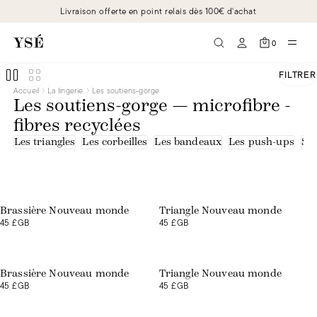
Livraison offerte en point relais dès 100€ d'achat
0
FILTRER
Accueil
La lingerie
Les soutiens-gorge
Les soutiens-gorge — microfibre -
fibres recyclées
Les triangles
Les corbeilles
Les bandeaux
Les push-ups
Sou
Exclusivité web
Exclusivité web
Brassière Nouveau monde
Triangle Nouveau monde
45 £GB
45 £GB
Exclusivité web
Exclusivité web
Brassière Nouveau monde
Triangle Nouveau monde
45 £GB
45 £GB