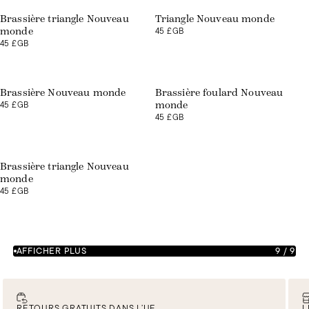
Brassière triangle Nouveau
Triangle Nouveau monde
45 £GB
monde
45 £GB
Brassière Nouveau monde
Brassière foulard Nouveau
45 £GB
monde
45 £GB
Brassière triangle Nouveau
monde
45 £GB
AFFICHER PLUS
9
/
9
RETOURS GRATUITS DANS L’UE
L