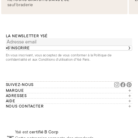
sauf braderie
LA NEWSLETTER YSÉ
S’INSCRIRE
En vous inscrivant, vous acceptez de vous conformer à la
Politique de
confidentialité
et aux
Conditions d'utilisation d’Ysé Paris
.
SUIVEZ-NOUS
MARQUE
Manifesto
ADRESSES
Paris
AIDE
Engagements
Mon compte
NOUS CONTACTER
France
Seconde vie
Notre équipe vous répond du
Suivre ma commande
Bruxelles
Réparation
lundi au vendredi de 9h à 18h.
Effectuer un retour
Londres
Nous rejoindre
Whatsapp
Renoncer au contrat
Téléphone
Livraisons & Retours
Ysé est
certifié B Corp
E-mail
Foire aux questions