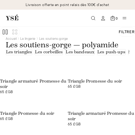
Livraison offerte en point relais dès 100€ d'achat
0
FILTRER
Accueil
La lingerie
Les soutiens-gorge
Les soutiens-gorge — polyamide
Les triangles
Les corbeilles
Les bandeaux
Les push-ups
Sou
Triangle armaturé Promesse du
Triangle Promesse du soir
65 £GB
soir
65 £GB
Triangle Promesse du soir
Triangle armaturé Promesse du
65 £GB
soir
65 £GB