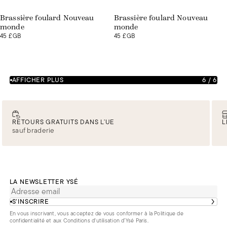
Brassière foulard Nouveau
Brassière foulard Nouveau
monde
monde
45 £GB
45 £GB
AFFICHER PLUS
6
/
6
RETOURS GRATUITS DANS L’UE
L
sauf braderie
LA NEWSLETTER YSÉ
S’INSCRIRE
En vous inscrivant, vous acceptez de vous conformer à la
Politique de
confidentialité
et aux
Conditions d'utilisation d’Ysé Paris
.