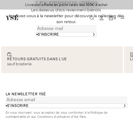
LES DESSOUS CHICS
Livraison offerte en point relais dès 100€ d'achat
Les dessous chics reviennent bientôt.
Inscrivez-vous à la newsletter pour découvrir la collection dès
0
son retour.
S'INSCRIRE
RETOURS GRATUITS DANS L’UE
L
sauf braderie
LA NEWSLETTER YSÉ
S’INSCRIRE
En vous inscrivant, vous acceptez de vous conformer à la
Politique de
confidentialité
et aux
Conditions d'utilisation d’Ysé Paris
.