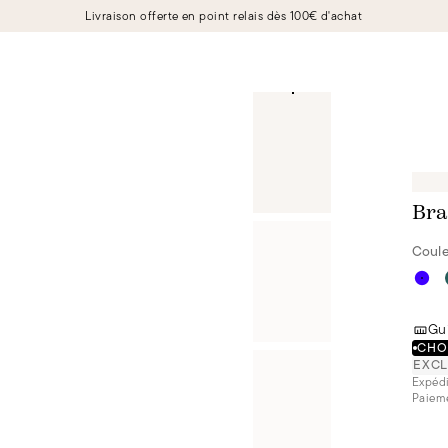
Livraison offerte en point relais dès 100€ d'achat
Bra
Coule
Gui
CHOI
EXCL
Expédi
Paieme