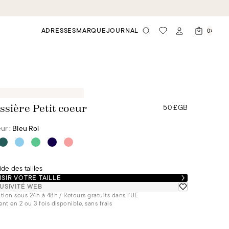
ADRESSES
MARQUE
JOURNAL
0
50 £GB
ssière Petit coeur
ur :
Bleu Roi
de des tailles
SIR VOTRE TAILLE
USIVITÉ WEB
tion sous 24h à 48h / Retours gratuits dans l'UE
nt en 2 ou 3 fois disponible, sans frais