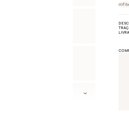
Fib
DESC
TRAÇ
LIVR
COMP