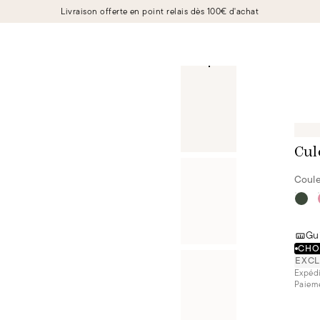
Livraison offerte en point relais dès 100€ d'achat
Cul
Coule
Gui
CHOI
EXCL
Expédi
Paieme