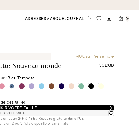
ADRESSES
MARQUE
JOURNAL
0
-10€ sur l'ensemble
30 £GB
otte Nouveau monde
ur :
Bleu Tempête
de des tailles
SIR VOTRE TAILLE
USIVITÉ WEB
tion sous 24h à 48h / Retours gratuits dans l'UE
nt en 2 ou 3 fois disponible, sans frais