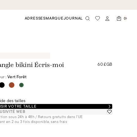
ADRESSES
MARQUE
JOURNAL
0
60 £GB
angle bikini Écris-moi
ur :
Vert Forêt
de des tailles
SIR VOTRE TAILLE
USIVITÉ WEB
tion sous 24h à 48h / Retours gratuits dans l'UE
nt en 2 ou 3 fois disponible, sans frais