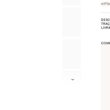
Fib
DESC
TRAÇ
LIVR
COMP