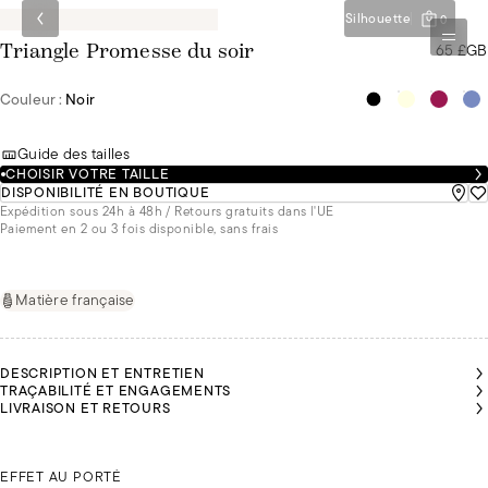
Silhouette
0
65 £GB
Triangle Promesse du soir
Couleur :
Noir
Guide des tailles
CHOISIR VOTRE TAILLE
DISPONIBILITÉ EN BOUTIQUE
Expédition sous 24h à 48h / Retours gratuits dans l'UE
Paiement en 2 ou 3 fois disponible, sans frais
Matière française
DESCRIPTION ET ENTRETIEN
TRAÇABILITÉ ET ENGAGEMENTS
LIVRAISON ET RETOURS
ANNA
ANNA
MALU
MALU
MALU
FAIT
FAIT
FAIT
FAIT
FAIT
DU
DU
DU
DU
DU
85B
85B
ANNA FAIT DU 85B
85B
85B
85B
EFFET AU PORTÉ